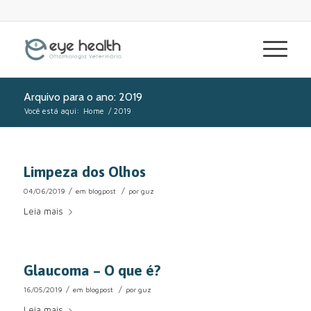
Arquivo para o ano: 2019
Você está aqui:
Home
/
2019
Limpeza dos Olhos
/
/
04/06/2019
em
blogpost
por
guz
Leia mais
Glaucoma – O que é?
/
/
16/05/2019
em
blogpost
por
guz
Leia mais