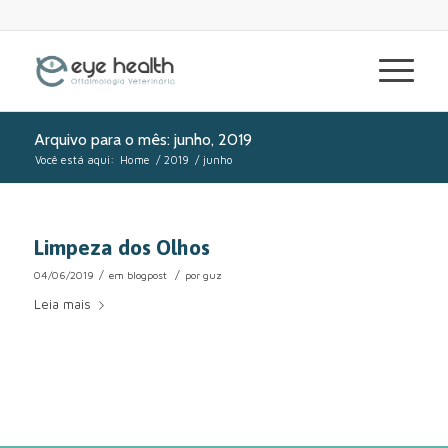
Arquivo para o mês: junho, 2019
Você está aqui:
Home
/
2019
/
junho
Limpeza dos Olhos
/
/
04/06/2019
em
blogpost
por
guz
Leia mais